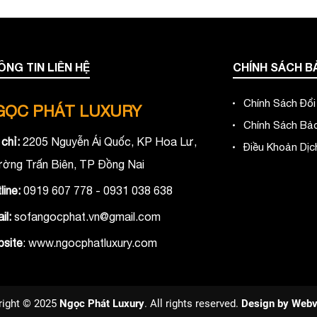
ÔNG TIN LIÊN HỆ
CHÍNH SÁCH B
Chính Sách Đổi
ỌC PHÁT LUXURY
Chính Sách Bả
 chỉ:
2205 Nguyễn Ái Quốc, KP Hoa Lư,
Điều Khoản Dịc
ờng Trấn Biên, TP Đồng Nai
line:
0919 607 778 - 0931 038 638
il:
sofangocphat.vn@gmail.com
site
: www.ngocphatluxury.co
m
right © 2025
Ngọc Phát Luxury
. All rights reserved.
Design by
Webv