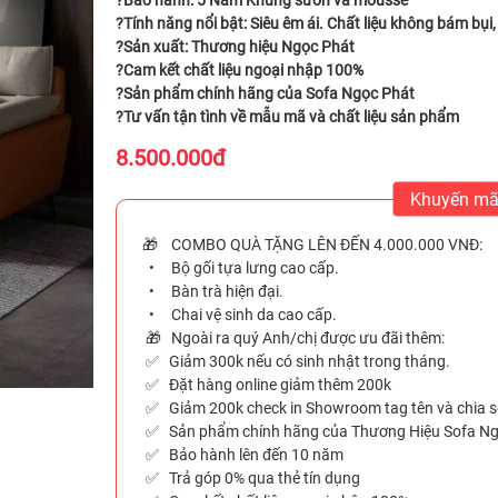
?Bảo hành: 5 Năm Khung sườn và mousse
?Tính năng nổi bật: Siêu êm ái. Chất liệu không bám bụi,
?Sản xuất: Thương hiệu Ngọc Phát
?Cam kết chất liệu ngoại nhập 100%
?Sản phẩm chính hãng của Sofa Ngọc Phát
?Tư vấn tận tình về mẫu mã và chất liệu sản phẩm
8.500.000đ
Khuyến mã
🎁 COMBO QUÀ TẶNG LÊN ĐẾN 4.000.000 VNĐ:
• Bộ gối tựa lưng cao cấp.
• Bàn trà hiện đại.
• Chai vệ sinh da cao cấp.
🎁 Ngoài ra quý Anh/chị được ưu đãi thêm:
✅ Giảm 300k nếu có sinh nhật trong tháng.
✅ Đặt hàng online giảm thêm 200k
✅ Giảm 200k check in Showroom tag tên và chia sẻ
✅ Sản phẩm chính hãng của Thương Hiệu Sofa N
✅ Bảo hành lên đến 10 năm
✅ Trả góp 0% qua thẻ tín dụng