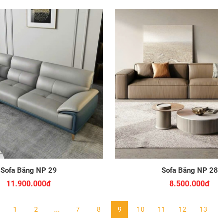
Sofa Băng NP 29
Sofa Băng NP 28
11.900.000đ
8.500.000đ
1
2
...
7
8
9
10
11
12
13