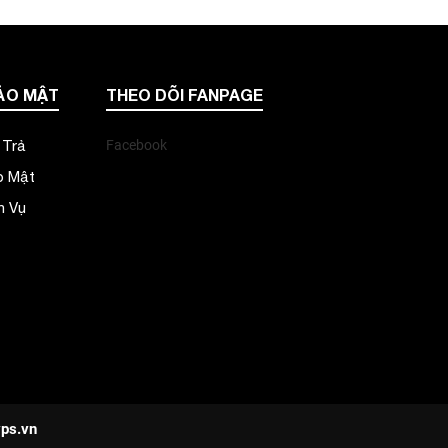
ẢO MẬT
THEO DÕI FANPAGE
 Trả
Facebook
o Mật
h Vụ
ps.vn