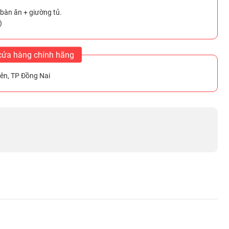
 bàn ăn + giường tủ.
)
cửa hàng chính hãng
ên, TP Đồng Nai