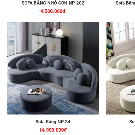
SOFA BĂNG NHỎ GỌN NP 202
Sofa Băn
4.500.000đ
Sofa Băng NP 34
So
14.900.000đ