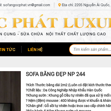
l: sofangocphat.vn@gmail.com
Địa chỉ: 2205 Nguyễn Ái Quốc
TIN TỨC
LIÊN HỆ
SOFA BĂNG ĐẸP NP 244
?Kích Thước: băng dài 2m2 (Luôn có đặt kích thước the
?Chất liệu : Da Công Nghiệp Nhập Khẩu Hàn Quốc
?Khung sườn : Khung gỗ Dầu tự nhiên đã qua xử lý mối
? Nệm (đệm) mousse : 40D kháng được vi khuẩn & kháng 
?Chân ghế : Gỗ sồi tự nhiên hoặc inox cao cấp chính hã