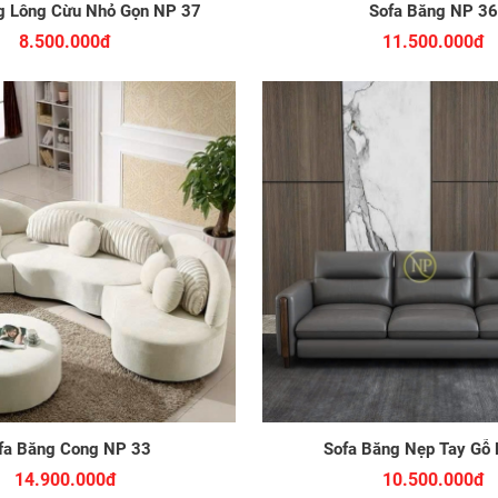
g Lông Cừu Nhỏ Gọn NP 37
Sofa Băng NP 36
8.500.000đ
11.500.000đ
fa Băng Cong NP 33
Sofa Băng Nẹp Tay Gỗ
14.900.000đ
10.500.000đ