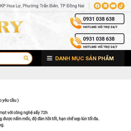
, KP Hoa Lư, Phường Trấn Biên, TP Đồng Nai
0931 038 638
0931 038 638
DANH MỤC SẢN PHẨM
o yêu cầu )
 mọt với công nghệ sấy 72h
được nấm mốc, độ đàn hồi tốt, hạn chế xẹp lún tối đa.
ng.