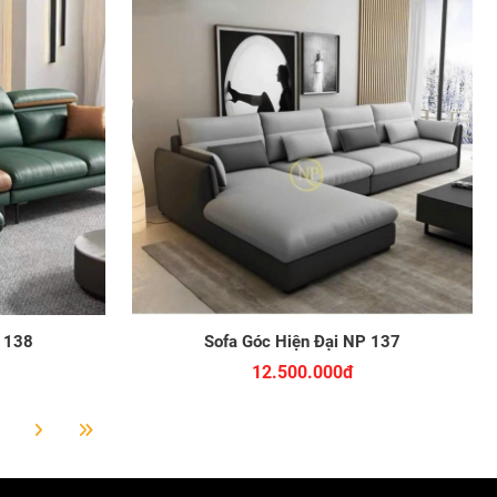
P 138
Sofa Góc Hiện Đại NP 137
12.500.000đ