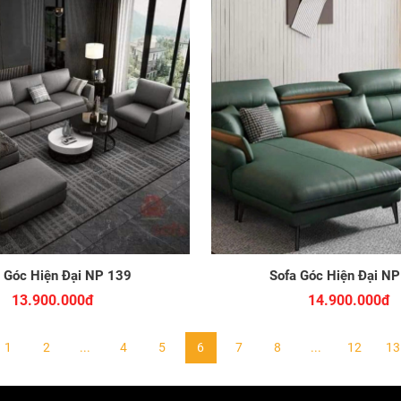
 Góc Hiện Đại NP 139
Sofa Góc Hiện Đại N
13.900.000đ
14.900.000đ
1
2
...
4
5
6
7
8
...
12
13