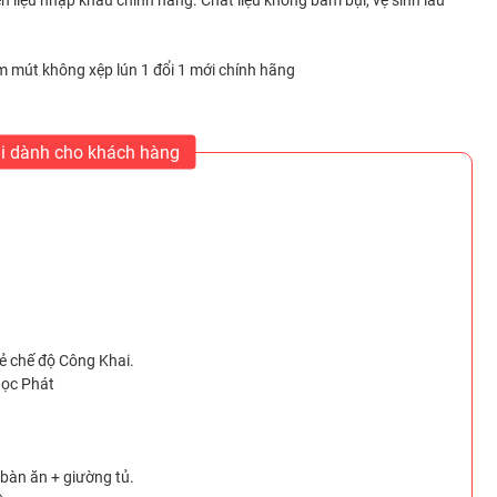
ên liệu nhập khẩu chính hãng. Chất liệu không bám bụi, vệ sinh lau
mút không xệp lún 1 đổi 1 mới chính hãng
i dành cho khách hàng
 chế độ Công Khai.
gọc Phát
 bàn ăn + giường tủ.