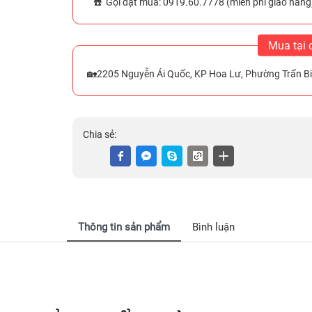
☎️ Gọi đặt mua: 0919.60.7778 (miễn phí giao hàng
Mua tại 
🏡2205 Nguyễn Ái Quốc, KP Hoa Lư, Phường Trấn Bi
Chia sẻ:
Thông tin sản phẩm
Bình luận