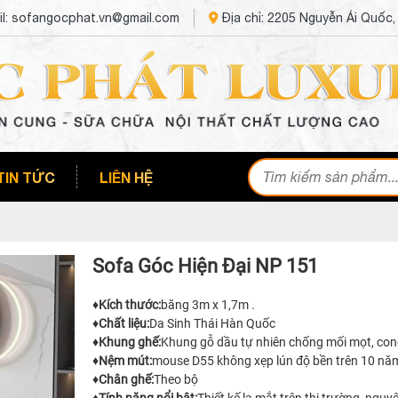
l: sofangocphat.vn@gmail.com
Địa chỉ: 2205 Nguyễn Ái Quốc
TIN TỨC
LIÊN HỆ
Sofa Góc Hiện Đại NP 151
♦️
Kích thước:
băng 3m x 1,7m .
♦️
Chất liệu:
Da Sinh Thái Hàn Quốc
♦️
Khung ghế:
Khung gỗ dầu tự nhiên chống mối mọt, cong
♦️
Nệm mút:
mouse D55 không xẹp lún độ bền trên 10 năm 
♦️
Chân ghế:
Theo bộ