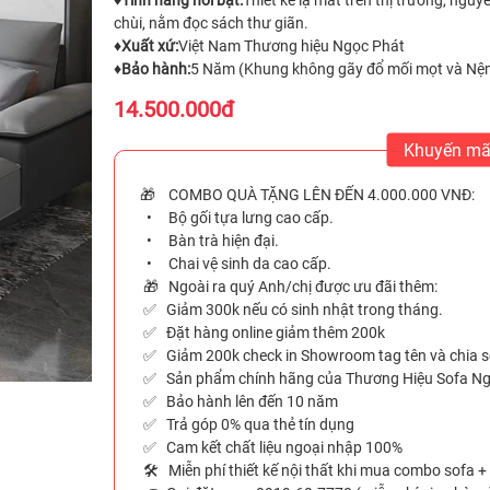
♦️
Tính năng nổi bật:
Thiết kế lạ mắt trên thị trường, nguy
chùi, nằm đọc sách thư giãn.
♦️
Xuất xứ:
Việt Nam Thương hiệu Ngọc Phát
♦️
Bảo hành:
5 Năm (Khung không gãy đổ mối mọt và Nệm 
14.500.000đ
Khuyến mã
🎁 COMBO QUÀ TẶNG LÊN ĐẾN 4.000.000 VNĐ:
• Bộ gối tựa lưng cao cấp.
• Bàn trà hiện đại.
• Chai vệ sinh da cao cấp.
🎁 Ngoài ra quý Anh/chị được ưu đãi thêm:
✅ Giảm 300k nếu có sinh nhật trong tháng.
✅ Đặt hàng online giảm thêm 200k
✅ Giảm 200k check in Showroom tag tên và chia sẻ
✅ Sản phẩm chính hãng của Thương Hiệu Sofa N
✅ Bảo hành lên đến 10 năm
✅ Trả góp 0% qua thẻ tín dụng
✅ Cam kết chất liệu ngoại nhập 100%
🛠️ Miễn phí thiết kế nội thất khi mua combo sofa +