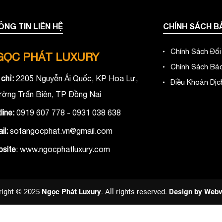
ÔNG TIN LIÊN HỆ
CHÍNH SÁCH B
Chính Sách Đổi
ỌC PHÁT LUXURY
Chính Sách Bả
 chỉ:
2205 Nguyễn Ái Quốc, KP Hoa Lư,
Điều Khoản Dịc
ờng Trấn Biên, TP Đồng Nai
line:
0919 607 778 - 0931 038 638
il:
sofangocphat.vn@gmail.com
site
: www.ngocphatluxury.co
m
right © 2025
Ngọc Phát Luxury
. All rights reserved.
Design by
Webv