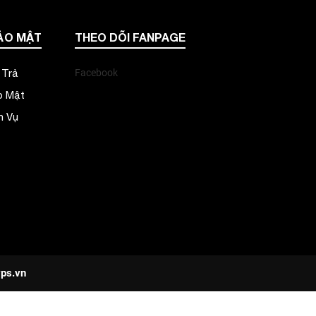
ẢO MẬT
THEO DÕI FANPAGE
 Trả
Facebook
o Mật
h Vụ
ps.vn