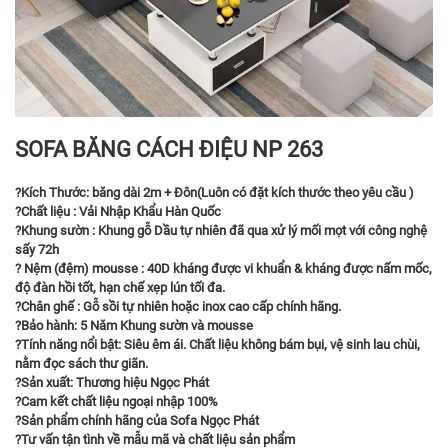
SOFA BĂNG CÁCH ĐIỆU NP 263
?Kích Thước: băng dài 2m + Đôn(Luôn có đặt kích thước theo yêu cầu )
?Chất liệu : Vải Nhập Khẩu Hàn Quốc
?Khung sườn : Khung gỗ Dầu tự nhiên đã qua xử lý mối mọt với công nghệ
sấy 72h
? Nệm (đệm) mousse : 40D kháng được vi khuẩn & kháng được nấm mốc,
độ đàn hồi tốt, hạn chế xẹp lún tối đa.
?Chân ghế : Gỗ sồi tự nhiên hoặc inox cao cấp chính hãng.
?Bảo hành: 5 Năm Khung sườn và mousse
?Tính năng nổi bật: Siêu êm ái. Chất liệu không bám bụi, vệ sinh lau chùi,
nằm đọc sách thư giãn.
?Sản xuất: Thương hiệu Ngọc Phát
?Cam kết chất liệu ngoại nhập 100%
?Sản phẩm chính hãng của Sofa Ngọc Phát
?Tư vấn tận tình về mẫu mã và chất liệu sản phẩm