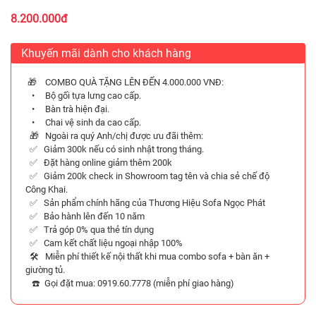
8.200.000đ
Khuyến mãi dành cho khách hàng
🎁 COMBO QUÀ TẶNG LÊN ĐẾN 4.000.000 VNĐ:
• Bộ gối tựa lưng cao cấp.
• Bàn trà hiện đại.
• Chai vệ sinh da cao cấp.
🎁 Ngoài ra quý Anh/chị được ưu đãi thêm:
✅ Giảm 300k nếu có sinh nhật trong tháng.
✅ Đặt hàng online giảm thêm 200k
✅ Giảm 200k check in Showroom tag tên và chia sẻ chế độ
Công Khai.
✅ Sản phẩm chính hãng của Thương Hiệu Sofa Ngọc Phát
✅ Bảo hành lên đến 10 năm
✅ Trả góp 0% qua thẻ tín dụng
✅ Cam kết chất liệu ngoại nhập 100%
🛠️ Miễn phí thiết kế nội thất khi mua combo sofa + bàn ăn +
giường tủ.
☎️ Gọi đặt mua: 0919.60.7778 (miễn phí giao hàng)