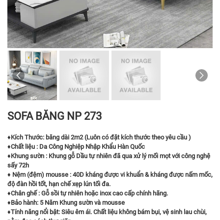
SOFA BĂNG NP 273
♦
Kích Thước: băng dài 2m2 (Luôn có đặt kích thước theo yêu cầu )
♦
Chất liệu : Da Công Nghiệp Nhập Khẩu Hàn Quốc
♦
Khung sườn : Khung gỗ Dầu tự nhiên đã qua xử lý mối mọt với công nghệ
sấy 72h
♦
Nệm (đệm) mousse : 40D kháng được vi khuẩn & kháng được nấm mốc,
độ đàn hồi tốt, hạn chế xẹp lún tối đa.
♦
Chân ghế : Gỗ sồi tự nhiên hoặc inox cao cấp chính hãng.
♦
Bảo hành: 5 Năm Khung sườn và mousse
♦
Tính năng nổi bật: Siêu êm ái. Chất liệu không bám bụi, vệ sinh lau chùi,