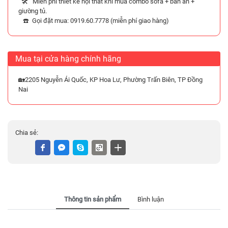
🛠️ Miễn phí thiết kế nội thất khi mua combo sofa + bàn ăn +
giường tủ.
☎️ Gọi đặt mua: 0919.60.7778 (miễn phí giao hàng)
Mua tại cửa hàng chính hãng
🏡2205 Nguyễn Ái Quốc, KP Hoa Lư, Phường Trấn Biên, TP Đồng
Nai
Chia sẻ:
Thông tin sản phẩm
Bình luận