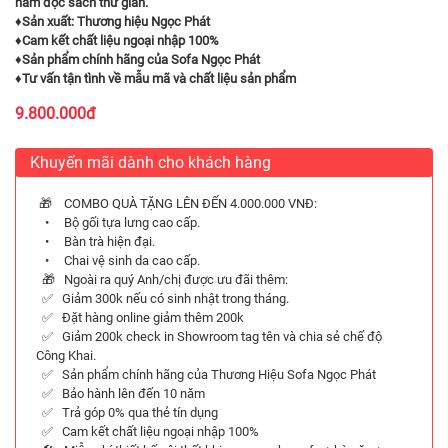
nằm đọc sách thư giãn.
♦
Sản xuất: Thương hiệu Ngọc Phát
♦
Cam kết chất liệu ngoại nhập 100%
♦
Sản phẩm chính hãng của Sofa Ngọc Phát
♦
Tư vấn tận tình về mẫu mã và chất liệu sản phẩm
9.800.000đ
Khuyến mãi dành cho khách hàng
🎁 COMBO QUÀ TẶNG LÊN ĐẾN 4.000.000 VNĐ:
• Bộ gối tựa lưng cao cấp.
• Bàn trà hiện đại.
• Chai vệ sinh da cao cấp.
🎁 Ngoài ra quý Anh/chị được ưu đãi thêm:
✅ Giảm 300k nếu có sinh nhật trong tháng.
✅ Đặt hàng online giảm thêm 200k
✅ Giảm 200k check in Showroom tag tên và chia sẻ chế độ
Công Khai.
✅ Sản phẩm chính hãng của Thương Hiệu Sofa Ngọc Phát
✅ Bảo hành lên đến 10 năm
✅ Trả góp 0% qua thẻ tín dụng
✅ Cam kết chất liệu ngoại nhập 100%