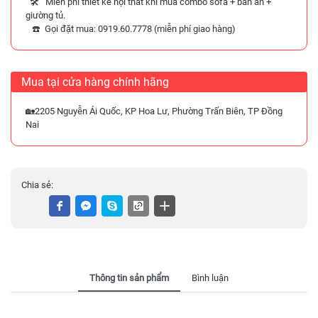
🛠️ Miễn phí thiết kế nội thất khi mua combo sofa + bàn ăn +
giường tủ.
☎️ Gọi đặt mua: 0919.60.7778 (miễn phí giao hàng)
Mua tại cửa hàng chính hãng
🏡2205 Nguyễn Ái Quốc, KP Hoa Lư, Phường Trấn Biên, TP Đồng
Nai
Chia sẻ:
Thông tin sản phẩm
Bình luận