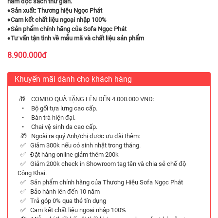
nằm đọc sách thư giãn.
♦
Sản xuất: Thương hiệu Ngọc Phát
♦
Cam kết chất liệu ngoại nhập 100%
♦
Sản phẩm chính hãng của Sofa Ngọc Phát
♦
Tư vấn tận tình về mẫu mã và chất liệu sản phẩm
8.900.000đ
Khuyến mãi dành cho khách hàng
🎁 COMBO QUÀ TẶNG LÊN ĐẾN 4.000.000 VNĐ:
• Bộ gối tựa lưng cao cấp.
• Bàn trà hiện đại.
• Chai vệ sinh da cao cấp.
🎁 Ngoài ra quý Anh/chị được ưu đãi thêm:
✅ Giảm 300k nếu có sinh nhật trong tháng.
✅ Đặt hàng online giảm thêm 200k
✅ Giảm 200k check in Showroom tag tên và chia sẻ chế độ
Công Khai.
✅ Sản phẩm chính hãng của Thương Hiệu Sofa Ngọc Phát
✅ Bảo hành lên đến 10 năm
✅ Trả góp 0% qua thẻ tín dụng
✅ Cam kết chất liệu ngoại nhập 100%