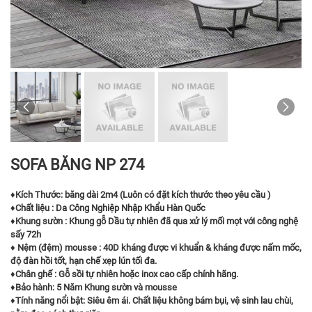
SOFA BĂNG NP 274
♦
Kích Thước: băng dài 2m4 (Luôn có đặt kích thước theo yêu cầu )
♦
Chất liệu : Da Công Nghiệp Nhập Khẩu Hàn Quốc
♦
Khung sườn : Khung gỗ Dầu tự nhiên đã qua xử lý mối mọt với công nghệ
sấy 72h
♦
Nệm (đệm) mousse : 40D kháng được vi khuẩn & kháng được nấm mốc,
độ đàn hồi tốt, hạn chế xẹp lún tối đa.
♦
Chân ghế : Gỗ sồi tự nhiên hoặc inox cao cấp chính hãng.
♦
Bảo hành: 5 Năm Khung sườn và mousse
♦
Tính năng nổi bật: Siêu êm ái. Chất liệu không bám bụi, vệ sinh lau chùi,