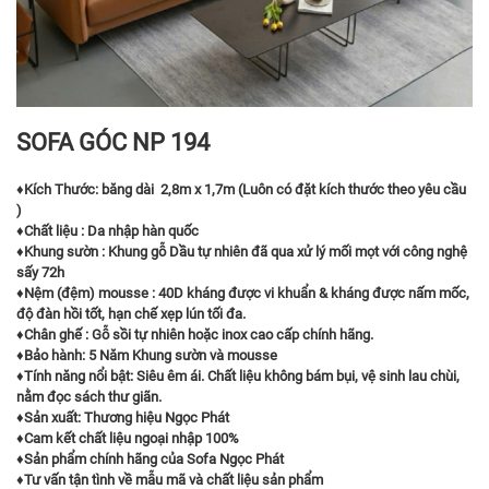
SOFA GÓC NP 194
♦️
Kích Thước: băng dài 2,8m x 1,7m (Luôn có đặt kích thước theo yêu cầu
)
♦️
Chất liệu : Da nhập hàn quốc
♦️
Khung sườn : Khung gỗ Dầu tự nhiên đã qua xử lý mối mọt với công nghệ
sấy 72h
♦️
Nệm (đệm) mousse : 40D kháng được vi khuẩn & kháng được nấm mốc,
độ đàn hồi tốt, hạn chế xẹp lún tối đa.
♦️
Chân ghế : Gỗ sồi tự nhiên hoặc inox cao cấp chính hãng.
♦️
Bảo hành: 5 Năm Khung sườn và mousse
♦️
Tính năng nổi bật: Siêu êm ái. Chất liệu không bám bụi, vệ sinh lau chùi,
nằm đọc sách thư giãn.
♦️
Sản xuất: Thương hiệu Ngọc Phát
♦️
Cam kết chất liệu ngoại nhập 100%
♦️
Sản phẩm chính hãng của Sofa Ngọc Phát
♦️
Tư vấn tận tình về mẫu mã và chất liệu sản phẩm