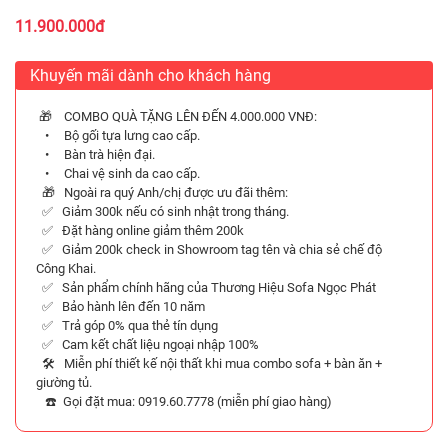
11.900.000đ
Khuyến mãi dành cho khách hàng
🎁 COMBO QUÀ TẶNG LÊN ĐẾN 4.000.000 VNĐ:
• Bộ gối tựa lưng cao cấp.
• Bàn trà hiện đại.
• Chai vệ sinh da cao cấp.
🎁 Ngoài ra quý Anh/chị được ưu đãi thêm:
✅ Giảm 300k nếu có sinh nhật trong tháng.
✅ Đặt hàng online giảm thêm 200k
✅ Giảm 200k check in Showroom tag tên và chia sẻ chế độ
Công Khai.
✅ Sản phẩm chính hãng của Thương Hiệu Sofa Ngọc Phát
✅ Bảo hành lên đến 10 năm
✅ Trả góp 0% qua thẻ tín dụng
✅ Cam kết chất liệu ngoại nhập 100%
🛠️ Miễn phí thiết kế nội thất khi mua combo sofa + bàn ăn +
giường tủ.
☎️ Gọi đặt mua: 0919.60.7778 (miễn phí giao hàng)