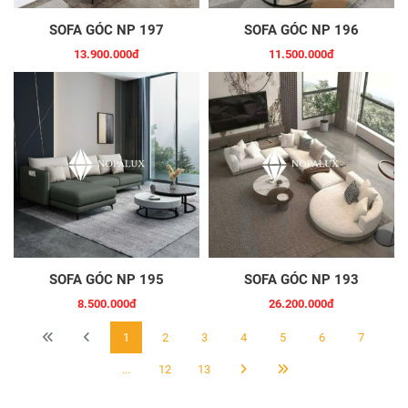
SOFA GÓC NP 197
SOFA GÓC NP 196
13.900.000đ
11.500.000đ
SOFA GÓC NP 195
SOFA GÓC NP 193
8.500.000đ
26.200.000đ
1
2
3
4
5
6
7
...
12
13