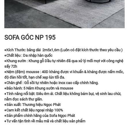
SOFA GÓC NP 195
♦️
Kích Thước: băng dài 2m5x1,6m (Luôn có đặt kích thước theo yêu cầu )
♦️
Chất liệu : Da nhập hàn quốc
♦️
Khung sườn : Khung gỗ Dầu tự nhiên đã qua xử lý mối mọt với công nghệ
sấy 72h
♦️
Nệm (đệm) mousse : 40D kháng được vi khuẩn & kháng được nấm mốc,
độ đàn hồi tốt, hạn chế xẹp lún tối đa.
♦️
Chân ghế : Gỗ sồi tự nhiên hoặc inox cao cấp chính hãng.
♦️
Bảo hành: 5 Năm Khung sườn và mousse
♦️
Tính năng nổi bật: Siêu êm ái. Chất liệu không bám bụi, vệ sinh lau chùi,
nằm đọc sách thư giãn.
♦️
Sản xuất: Thương hiệu Ngọc Phát
♦️
Cam kết chất liệu ngoại nhập 100%
♦️
Sản phẩm chính hãng của Sofa Ngọc Phát
♦️
Tư vấn tận tình về mẫu mã và chất liệu sản phẩm