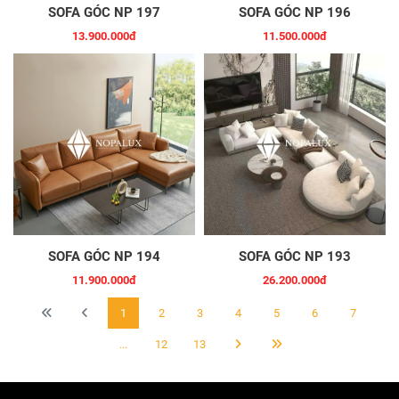
SOFA GÓC NP 197
SOFA GÓC NP 196
13.900.000đ
11.500.000đ
SOFA GÓC NP 194
SOFA GÓC NP 193
11.900.000đ
26.200.000đ
1
2
3
4
5
6
7
...
12
13