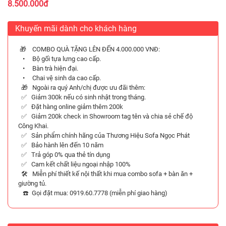
8.500.000đ
Khuyến mãi dành cho khách hàng
🎁 COMBO QUÀ TẶNG LÊN ĐẾN 4.000.000 VNĐ:
• Bộ gối tựa lưng cao cấp.
• Bàn trà hiện đại.
• Chai vệ sinh da cao cấp.
🎁 Ngoài ra quý Anh/chị được ưu đãi thêm:
✅ Giảm 300k nếu có sinh nhật trong tháng.
✅ Đặt hàng online giảm thêm 200k
✅ Giảm 200k check in Showroom tag tên và chia sẻ chế độ
Công Khai.
✅ Sản phẩm chính hãng của Thương Hiệu Sofa Ngọc Phát
✅ Bảo hành lên đến 10 năm
✅ Trả góp 0% qua thẻ tín dụng
✅ Cam kết chất liệu ngoại nhập 100%
🛠️ Miễn phí thiết kế nội thất khi mua combo sofa + bàn ăn +
giường tủ.
☎️ Gọi đặt mua: 0919.60.7778 (miễn phí giao hàng)