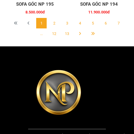
SOFA GÓC NP 195
SOFA GÓC NP 194
8.500.000đ
11.900.000đ
1
2
3
4
5
6
7
...
12
13