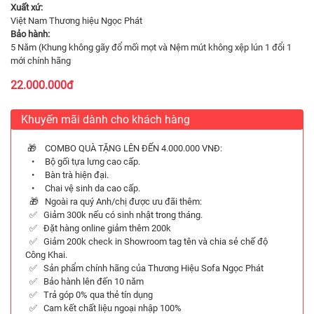
Xuất xứ:
Việt Nam Thương hiệu Ngọc Phát
Bảo hành:
5 Năm (Khung không gãy đổ mối mọt và Nệm mút không xệp lún 1 đổi 1
mới chính hãng
22.000.000đ
Khuyến mãi dành cho khách hàng
🎁 COMBO QUÀ TẶNG LÊN ĐẾN 4.000.000 VNĐ:
• Bộ gối tựa lưng cao cấp.
• Bàn trà hiện đại.
• Chai vệ sinh da cao cấp.
🎁 Ngoài ra quý Anh/chị được ưu đãi thêm:
✅ Giảm 300k nếu có sinh nhật trong tháng.
✅ Đặt hàng online giảm thêm 200k
✅ Giảm 200k check in Showroom tag tên và chia sẻ chế độ
Công Khai.
✅ Sản phẩm chính hãng của Thương Hiệu Sofa Ngọc Phát
✅ Bảo hành lên đến 10 năm
✅ Trả góp 0% qua thẻ tín dụng
✅ Cam kết chất liệu ngoại nhập 100%