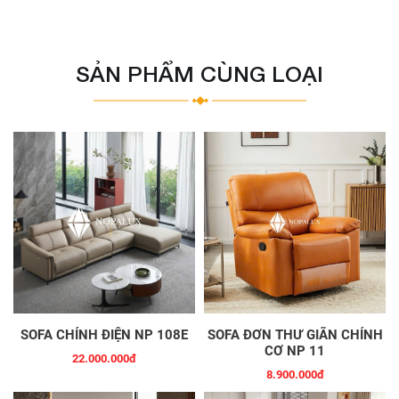
SẢN PHẨM CÙNG LOẠI
SOFA CHỈNH ĐIỆN NP 108E
SOFA ĐƠN THƯ GIÃN CHỈNH
CƠ NP 11
22.000.000đ
8.900.000đ